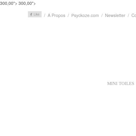
300,00">
300,00">
A Propos
syckoze.com
Newsletter
Co
P
MINI TOILES