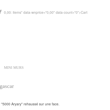
0,00
" data-wnprice="
0,00
" data-count="0">
Cart
MINI MURS
gascar
 "5000 Aryary" rehaussé sur une face.