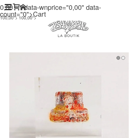
0,00
" data-wnprice="
0,00
" data-
count="0">
Cart
100,00">
100,00">