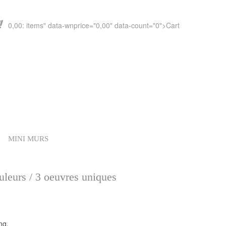
0,00
" data-wnprice="
0,00
" data-count="0">
Cart
MINI MURS
uleurs / 3 oeuvres uniques
ng.