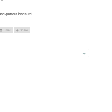
se-partout biseauté.
→