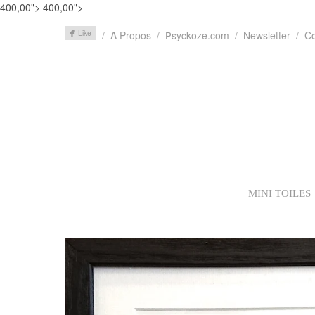
400,00">
400,00">
A Propos
syckoze.com
Newsletter
Co
P
MINI TOILES