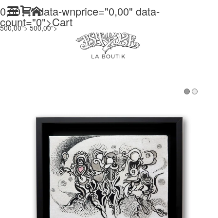
0,00
" data-wnprice="
0,00
" data-
count="0">
Cart
500,00">
500,00">