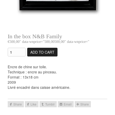
In the box N&B Family
500,00
" data-wnprice="
500,00
500,00
" data-wnprice="
ADD TO CART
Encre de chine sur toile.
Technique : encre au pinceau.
Format : 13x18 cm
2009
Livré encadré dans caisse américaine.