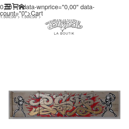
0,00
" data-wnprice="
0,00
" data-
count="0">
Cart
1.500,00">
1.500,00">