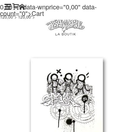
0,00
" data-wnprice="
0,00
" data-
count="0">
Cart
120,00">
120,00">