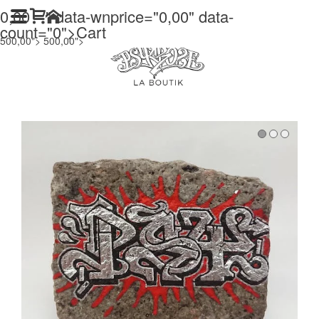
0,00
" data-wnprice="
0,00
" data-
count="0">
Cart
500,00">
500,00">