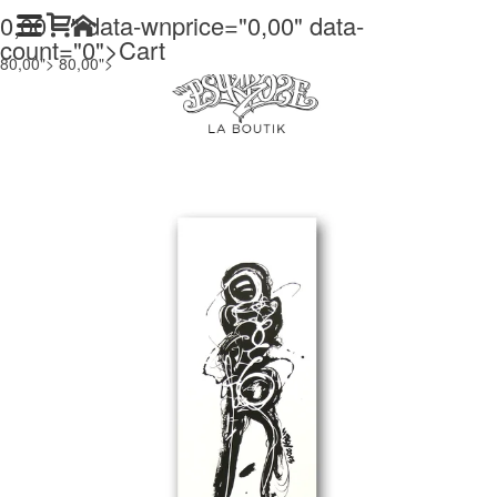
0,00
" data-wnprice="
0,00
" data-
count="0">
Cart
80,00">
80,00">