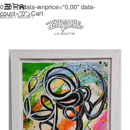
0,00
" data-wnprice="
0,00
" data-
count="0">
Cart
600,00">
600,00">