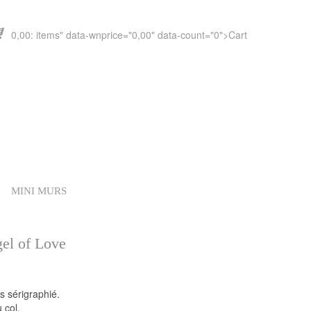
0,00
" data-wnprice="
0,00
" data-count="0">
Cart
MINI MURS
gel of Love
s sérigraphié.
 col.